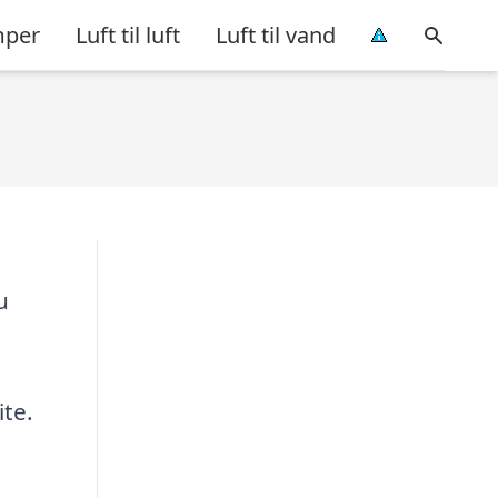
per
Luft til luft
Luft til vand
u
ite.